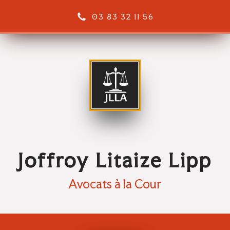
03 83 32 11 56
Joffroy Litaize Lipp
Avocats à la Cour